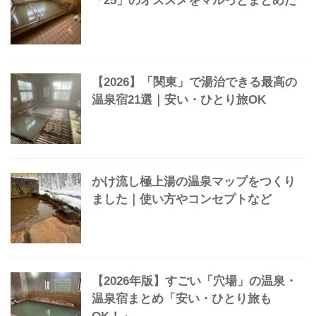
本当は「教えたくない」小さな家族経
営の温泉宿14選【第3弾】
【保存版】「ぬる湯の温泉」魅力と
「25」のオススメをマルっとまとめた
【2026】「関東」で湯治できる最高の
温泉宿21選｜安い・ひとり旅OK