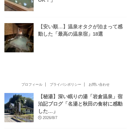
かけ流し極上湯の温泉マップをつくり
ました｜使い方やコンセプトなど
【2026年版】すごい「穴場」の温泉・
温泉宿まとめ「安い・ひとり旅も
OK！」
【安い順…】温泉オタクが泊まって感
動した「最高の温泉宿」18選