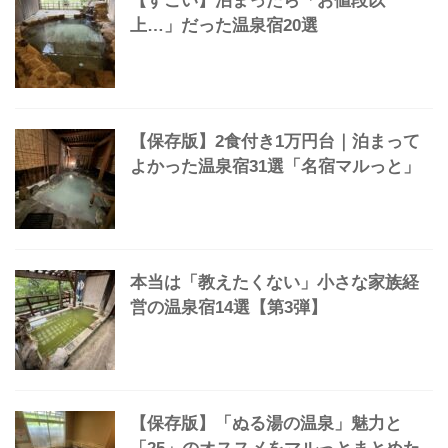
【保存版】甲信越で湯治できる最高の
温泉宿38選｜安い・ひとり旅
OK【2026】
【すごい】泊まったら「お値段以
上…」だった温泉宿20選
【保存版】2食付き1万円台｜泊まって
よかった温泉宿31選「名宿マルっと」