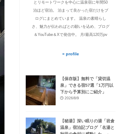
とリモートワークを中心に温泉宿に年間50
泊ほど宿泊。 泊まって良かった宿だけをブ
ログにまとめています。 温泉の素晴らし
さ、魅力が伝わればとの願いを込め、ブログ
＆YouTube＆Xで発信中。 月/最高120万pv
» profile
【保存版】無料で「貸切温
泉」できる宿57選「1万円以
下から予算別にご紹介」
2026/8/9
【秘湯】深い眠りの湯「岩倉
温泉」宿泊記ブログ「名湯と