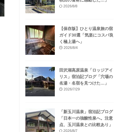
秋田の食材に感動した…」
2026/8/8
【保存版】ひとり温泉旅の宿
ガイド30選「気楽にコスパ良
く極上湯へ」
2026/8/4
田沢湖高原温泉「ロッジアイ
リス」宿泊記ブログ「穴場の
名湯・名宿を見つけた…」
2026/7/29
「新玉川温泉」宿泊記ブログ
「日本一の強酸性泉へ。注意
点、玉川温泉との比較あり」
2026/8/7