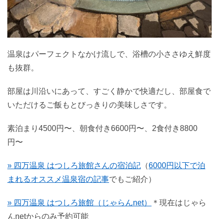
温泉はパーフェクトなかけ流しで、浴槽の小ささゆえ鮮度
も抜群。
部屋は川沿いにあって、すごく静かで快適だし、部屋食で
いただけるご飯もとびっきりの美味しさです。
素泊まり4500円〜、朝食付き6600円〜、2食付き8800
円〜
» 四万温泉 はつしろ旅館さんの宿泊記
（
6000円以下で泊
まれるオススメ温泉宿の記事
でもご紹介）
» 四万温泉 はつしろ旅館（じゃらんnet）
＊現在はじゃら
んnetからのみ予約可能