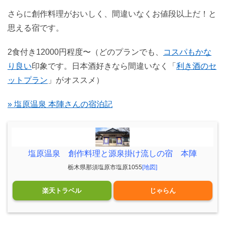
さらに創作料理がおいしく、間違いなくお値段以上だ！と
思える宿です。
2食付き12000円程度〜（どのプランでも、
コスパもかな
り良い
印象です。日本酒好きなら間違いなく「
利き酒のセ
ットプラン
」がオススメ）
» 塩原温泉 本陣さんの宿泊記
塩原温泉 創作料理と源泉掛け流しの宿 本陣
栃木県那須塩原市塩原1055
[地図]
楽天トラベル
じゃらん