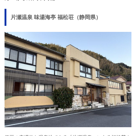
片瀬温泉 味湯海亭 福松荘（静岡県）