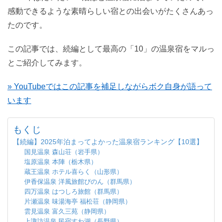
感動できるような素晴らしい宿との出会いがたくさんあっ
たのです。
この記事では、続編として最高の「10」の温泉宿をマルっ
とご紹介してみます。
» YouTubeではこの記事を補足しながらボク自身が語って
います
もくじ
【続編】2025年泊まってよかった温泉宿ランキング【10選】
国見温泉 森山荘（岩手県）
塩原温泉 本陣（栃木県）
蔵王温泉 ホテル喜らく（山形県）
伊香保温泉 洋風旅館ぴのん（群馬県）
四万温泉 はつしろ旅館（群馬県）
片瀬温泉 味湯海亭 福松荘（静岡県）
雲見温泉 富久三苑（静岡県）
上諏訪温泉 民宿すわ湖（長野県）