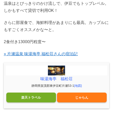
温泉はとびっきりのかけ流しで、伊豆でもトップレベル。
しかもすべて貸切で利用OK！
さらに部屋食で、海鮮料理があまりにも最高。カップルに
もすごくオススメかな〜と。
2食付き13000円程度〜
» 片瀬温泉 味湯海亭 福松荘さんの宿泊記
味湯海亭 福松荘
静岡県賀茂郡東伊豆町片瀬53-1
[地図]
楽天トラベル
じゃらん