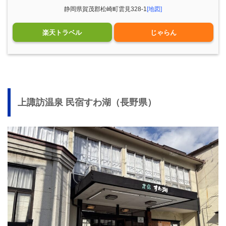
静岡県賀茂郡松崎町雲見328-1
[地図]
楽天トラベル
じゃらん
上諏訪温泉 民宿すわ湖（長野県）