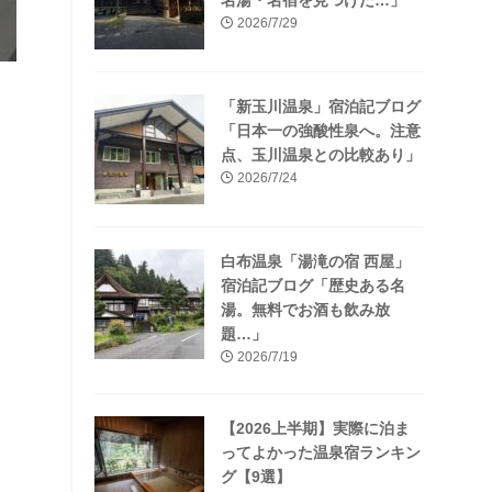
名湯・名宿を見つけた…」
2026/7/29
「新玉川温泉」宿泊記ブログ
「日本一の強酸性泉へ。注意
点、玉川温泉との比較あり」
2026/7/24
は
白布温泉「湯滝の宿 西屋」
宿泊記ブログ「歴史ある名
湯。無料でお酒も飲み放
題…」
2026/7/19
【2026上半期】実際に泊ま
ってよかった温泉宿ランキン
グ【9選】