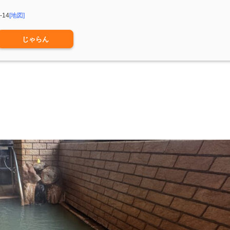
14
[地図]
じゃらん