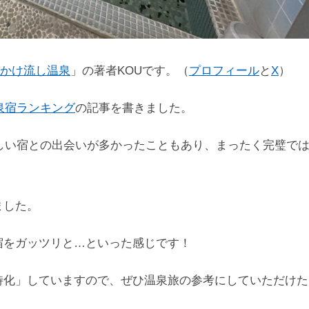
かけ流し温泉
」の著者KOUです。（
プロフィール
と
X
）
泉宿ランキング
の記事を書きました。
らしい宿との出会いが多かったこともあり、まったく完璧で
ました。
宿をガッツリと…といった感じです！
特化」していますので、ぜひ温泉旅の参考にしていただけた