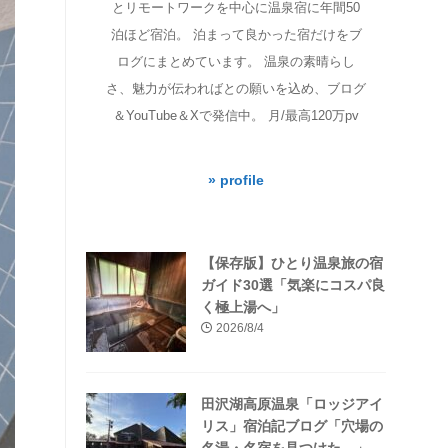
とリモートワークを中心に温泉宿に年間50
泊ほど宿泊。 泊まって良かった宿だけをブ
ログにまとめています。 温泉の素晴らし
さ、魅力が伝わればとの願いを込め、ブログ
＆YouTube＆Xで発信中。 月/最高120万pv
» profile
【保存版】ひとり温泉旅の宿
ガイド30選「気楽にコスパ良
く極上湯へ」
2026/8/4
田沢湖高原温泉「ロッジアイ
リス」宿泊記ブログ「穴場の