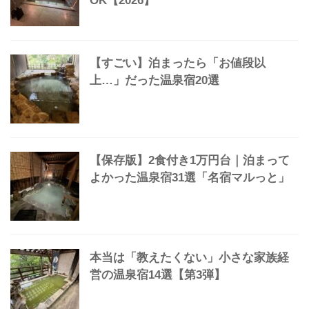
【保存版】「ぬる湯の温泉」魅力と
「25」のオススメをマルっとまとめた
【保存版】甲信越で湯治できる最高の
温泉宿38選｜安い・ひとり旅
OK【2026】
【すごい】泊まったら「お値段以
上…」だった温泉宿20選