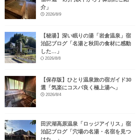
プロフィール
プライバシポリシー
お問い合わせ
【保存版】無料で「貸切温泉」できる
宿57選「1万円以下から予算別にご紹
介」
2026/8/9
【秘湯】深い眠りの湯「岩倉温泉」宿
泊記ブログ「名湯と秋田の食材に感動
した…」
2026/8/8