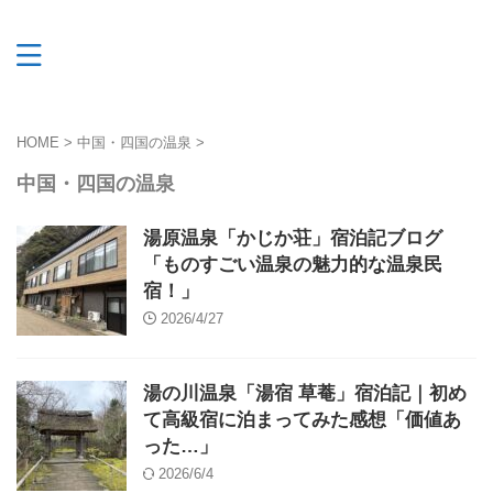
HOME
>
中国・四国の温泉
>
中国・四国の温泉
湯原温泉「かじか荘」宿泊記ブログ
「ものすごい温泉の魅力的な温泉民
宿！」
2026/4/27
湯の川温泉「湯宿 草菴」宿泊記｜初め
て高級宿に泊まってみた感想「価値あ
った…」
2026/6/4