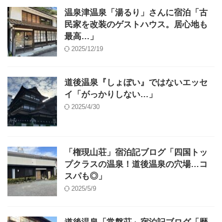
温泉津温泉「湯るり」さんに宿泊「古
民家を改装のゲストハウス。居心地も
最高…」
2025/12/19
道後温泉『しょぼい』ではないエッセ
イ「がっかりしない…」
2025/4/30
「権現山荘」宿泊記ブログ「四国トッ
プクラスの温泉！道後温泉の穴場…コ
スパも◎」
2025/5/9