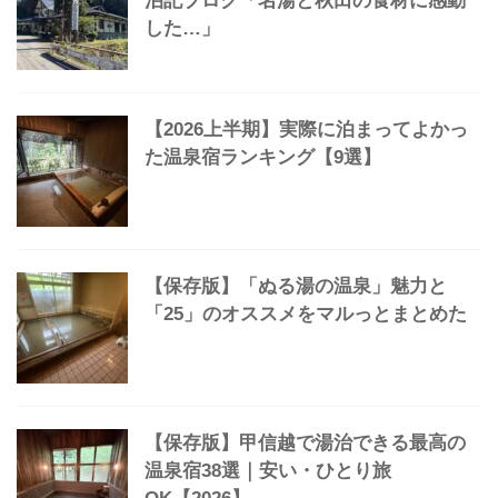
よく読まれている記事
【保存版】無料で「貸切温泉」できる
宿57選「1万円以下から予算別にご紹
介」
【秘湯】深い眠りの湯「岩倉温泉」宿
泊記ブログ「名湯と秋田の食材に感動
した…」
【2026上半期】実際に泊まってよかっ
た温泉宿ランキング【9選】