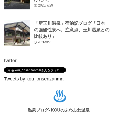
【保存版】ひとり温泉旅の宿ガイド30
選「気楽にコスパ良く極上湯へ」
2026/8/4
田沢湖高原温泉「ロッジアイリス」宿
泊記ブログ「穴場の名湯・名宿を見つ
けた…」
2026/7/29
「新玉川温泉」宿泊記ブログ「日本一
の強酸性泉へ。注意点、玉川温泉との
比較あり」
2026/8/7