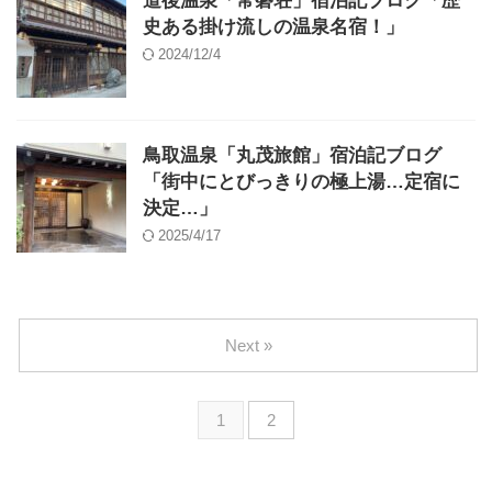
道後温泉「常磐荘」宿泊記ブログ「歴
史ある掛け流しの温泉名宿！」
2024/12/4
鳥取温泉「丸茂旅館」宿泊記ブログ
「街中にとびっきりの極上湯…定宿に
決定…」
2025/4/17
Next »
1
2