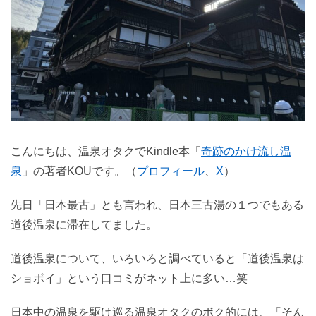
こんにちは、温泉オタクでKindle本「
奇跡のかけ流し温
泉
」の著者KOUです。（
プロフィール
、
X
）
先日「日本最古」とも言われ、日本三古湯の１つでもある
道後温泉に滞在してました。
道後温泉について、いろいろと調べていると「道後温泉は
ショボイ」という口コミがネット上に多い…笑
日本中の温泉を駆け巡る温泉オタクのボク的には、「そん