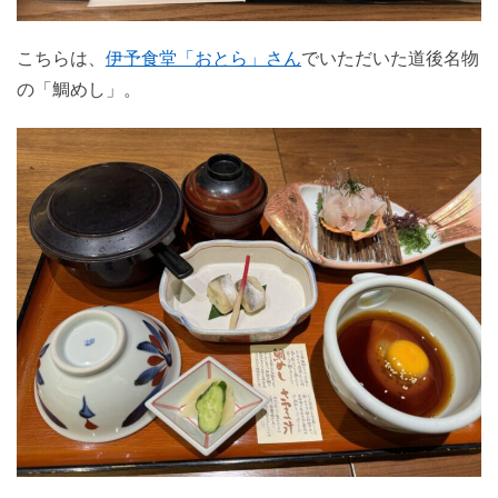
こちらは、
伊予食堂「おとら」さん
でいただいた道後名物
の「鯛めし」。