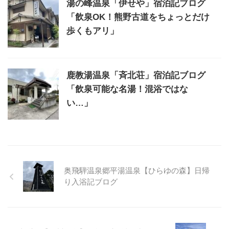
湯の峰温泉「伊せや」宿泊記ブログ
「飲泉OK！熊野古道をちょっとだけ
歩くもアリ」
鹿教湯温泉「斉北荘」宿泊記ブログ
「飲泉可能な名湯！混浴ではな
い…」
奥飛騨温泉郷平湯温泉【ひらゆの森】日帰
り入浴記ブログ