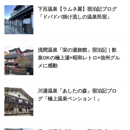
下呂温泉【ラムネ屋】宿泊記ブログ
「ドバドバ掛け流しの温泉民宿」
浅間温泉「栄の湯旅館」宿泊記｜飲
泉OKの極上湯×昭和レトロ×信州グル
メに感動
川湯温泉「あしたの森」宿泊記ブロ
グ「極上温泉ペンション！」