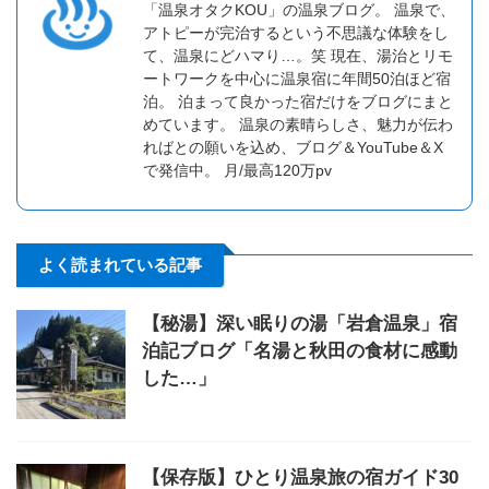
「温泉オタクKOU」の温泉ブログ。 温泉で、
アトピーが完治するという不思議な体験をし
て、温泉にどハマり…。笑 現在、湯治とリモ
ートワークを中心に温泉宿に年間50泊ほど宿
泊。 泊まって良かった宿だけをブログにまと
めています。 温泉の素晴らしさ、魅力が伝わ
ればとの願いを込め、ブログ＆YouTube＆X
で発信中。 月/最高120万pv
よく読まれている記事
【秘湯】深い眠りの湯「岩倉温泉」宿
泊記ブログ「名湯と秋田の食材に感動
した…」
【保存版】ひとり温泉旅の宿ガイド30