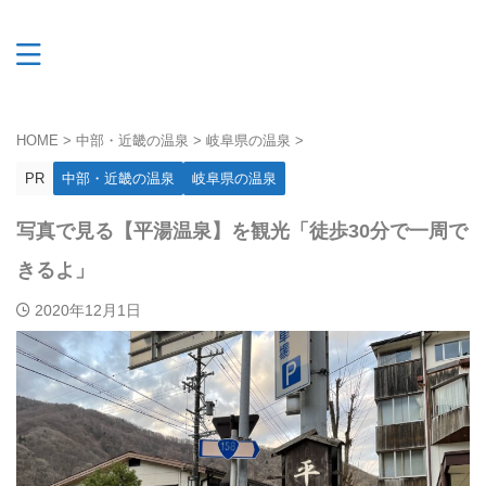
HOME
>
中部・近畿の温泉
>
岐阜県の温泉
>
PR
中部・近畿の温泉
岐阜県の温泉
写真で見る【平湯温泉】を観光「徒歩30分で一周で
きるよ」
2020年12月1日