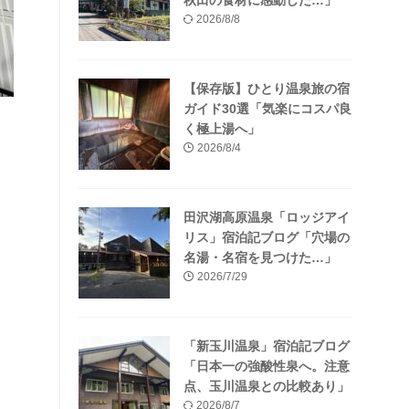
秋田の食材に感動した…」
2026/8/8
【保存版】ひとり温泉旅の宿
ガイド30選「気楽にコスパ良
く極上湯へ」
2026/8/4
田沢湖高原温泉「ロッジアイ
リス」宿泊記ブログ「穴場の
名湯・名宿を見つけた…」
2026/7/29
「新玉川温泉」宿泊記ブログ
「日本一の強酸性泉へ。注意
点、玉川温泉との比較あり」
2026/8/7