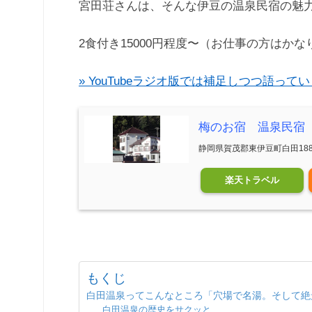
宮田荘さんは、そんな伊豆の温泉民宿の魅
2食付き15000円程度〜（お仕事の方はか
» YouTubeラジオ版では補足しつつ語って
梅のお宿 温泉民宿
静岡県賀茂郡東伊豆町白田188
楽天トラベル
もくじ
白田温泉ってこんなところ「穴場で名湯。そして絶
白田温泉の歴史をサクッと