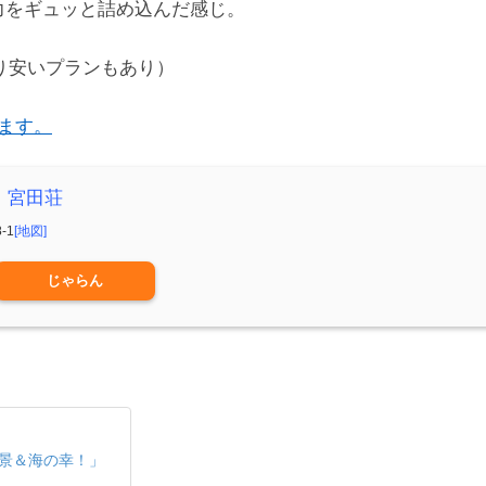
力をギュッと詰め込んだ感じ。
なり安いプランもあり）
います。
 宮田荘
-1
[地図]
じゃらん
景＆海の幸！」