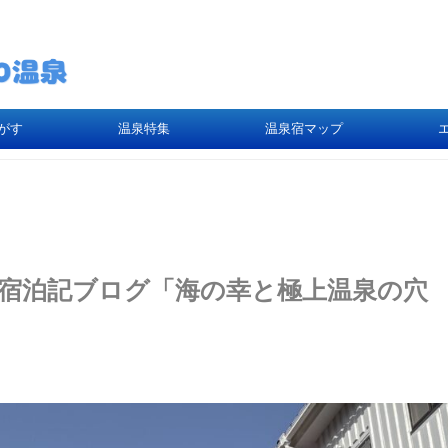
がす
温泉特集
温泉宿マップ
」宿泊記ブログ「海の幸と極上温泉の穴