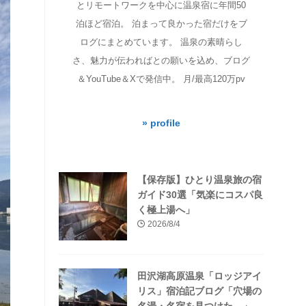
とリモートワークを中心に温泉宿に年間50
泊ほど宿泊。 泊まって良かった宿だけをブ
ログにまとめています。 温泉の素晴らし
さ、魅力が伝わればとの願いを込め、ブログ
＆YouTube＆Xで発信中。 月/最高120万pv
» profile
【保存版】ひとり温泉旅の宿
ガイド30選「気楽にコスパ良
く極上湯へ」
2026/8/4
田沢湖高原温泉「ロッジアイ
リス」宿泊記ブログ「穴場の