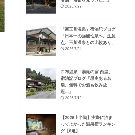
名湯・名宿を見つけた…」
2026/7/29
「新玉川温泉」宿泊記ブログ
「日本一の強酸性泉へ。注意
点、玉川温泉との比較あり」
2026/7/24
白布温泉「湯滝の宿 西屋」
宿泊記ブログ「歴史ある名
湯。無料でお酒も飲み放
題…」
2026/7/19
【2026上半期】実際に泊ま
ってよかった温泉宿ランキン
グ【9選】