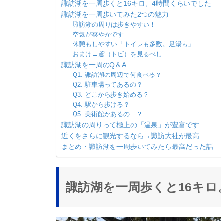
諏訪湖を一周歩くと16キロ。4時間くらいでした
諏訪湖を一周歩いてみた2つの魅力
諏訪湖の周りは歩きやすい！
空気が爽やかです
休憩もしやすい「トイレも多数。足湯も」
おまけ→鳶（トビ）を見るべし
諏訪湖を一周のQ＆A
Q1. 諏訪湖の周辺で何食べる？
Q2. 駐車場ってあるの？
Q3. どこから歩き始める？
Q4. 駅から歩ける？
Q5. 美術館があるの…？
諏訪湖の周りって極上の「温泉」が豊富です
近くをさらに観光するなら→諏訪大社が最高
まとめ・諏訪湖を一周歩いてみたら最高だった話
諏訪湖を一周歩くと16キロ