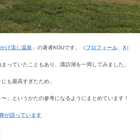
かけ流し温泉
」の著者KOUです。（
プロフィール
、
X
）
泊まっていたこともあり、諏訪湖を一周してみました。
りにも最高すぎたため。
う〜」というかたの参考になるようにまとめています！
ク自身が語っています