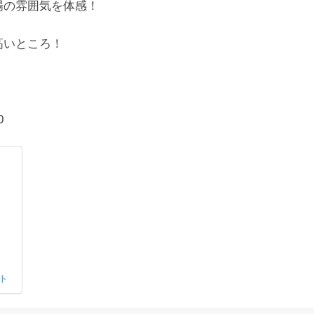
場の雰囲気を体感！
高いところ！
0
ト