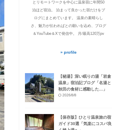
とリモートワークを中心に温泉宿に年間50
泊ほど宿泊。 泊まって良かった宿だけをブ
ログにまとめています。 温泉の素晴らし
さ、魅力が伝わればとの願いを込め、ブログ
＆YouTube＆Xで発信中。 月/最高120万pv
» profile
【秘湯】深い眠りの湯「岩倉
温泉」宿泊記ブログ「名湯と
秋田の食材に感動した…」
2026/8/8
【保存版】ひとり温泉旅の宿
ガイド30選「気楽にコスパ良