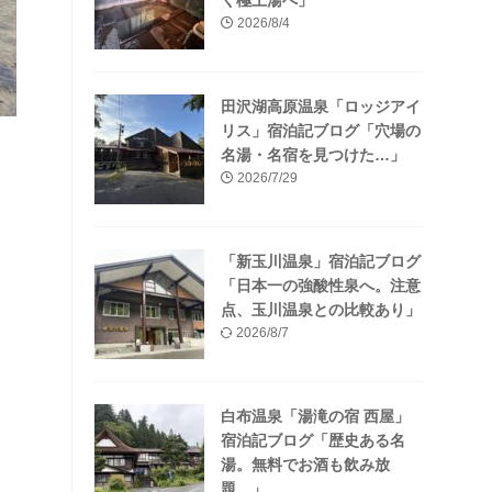
く極上湯へ」
2026/8/4
田沢湖高原温泉「ロッジアイ
リス」宿泊記ブログ「穴場の
名湯・名宿を見つけた…」
2026/7/29
「新玉川温泉」宿泊記ブログ
「日本一の強酸性泉へ。注意
点、玉川温泉との比較あり」
2026/8/7
白布温泉「湯滝の宿 西屋」
宿泊記ブログ「歴史ある名
湯。無料でお酒も飲み放
題…」