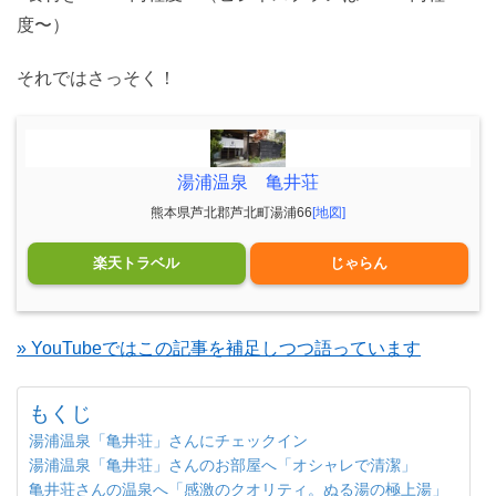
度〜）
それではさっそく！
湯浦温泉 亀井荘
熊本県芦北郡芦北町湯浦66
[地図]
楽天トラベル
じゃらん
» YouTubeではこの記事を補足しつつ語っています
もくじ
湯浦温泉「亀井荘」さんにチェックイン
湯浦温泉「亀井荘」さんのお部屋へ「オシャレで清潔」
亀井荘さんの温泉へ「感激のクオリティ。ぬる湯の極上湯」