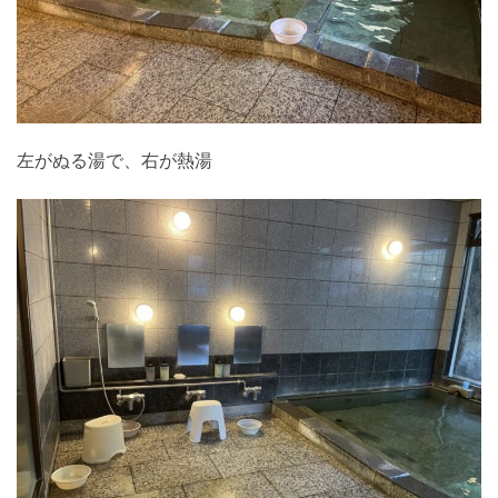
左がぬる湯で、右が熱湯