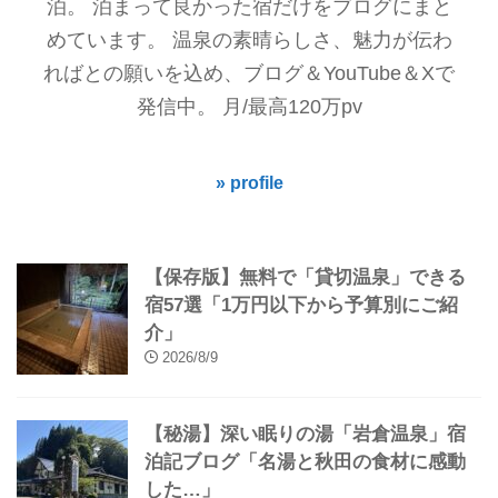
泊。 泊まって良かった宿だけをブログにまと
めています。 温泉の素晴らしさ、魅力が伝わ
ればとの願いを込め、ブログ＆YouTube＆Xで
発信中。 月/最高120万pv
» profile
【保存版】無料で「貸切温泉」できる
宿57選「1万円以下から予算別にご紹
介」
2026/8/9
【秘湯】深い眠りの湯「岩倉温泉」宿
泊記ブログ「名湯と秋田の食材に感動
した…」