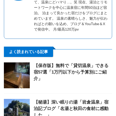
て、温泉にどハマり…。笑 現在、湯治とリモ
ートワークを中心に温泉宿に年間50泊ほど宿
泊。 泊まって良かった宿だけをブログにまと
めています。 温泉の素晴らしさ、魅力が伝わ
ればとの願いを込め、ブログ＆YouTube＆X
で発信中。 月/最高120万pv
よく読まれている記事
【保存版】無料で「貸切温泉」できる
宿57選「1万円以下から予算別にご紹
介」
【秘湯】深い眠りの湯「岩倉温泉」宿
泊記ブログ「名湯と秋田の食材に感動
した…」