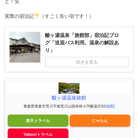
と！笑
実際の宿泊記
（すごく良い宿です！）
酸ヶ湯温泉「旅館部」宿泊記ブロ
グ「送迎バス利用。温泉の解説あ
り」
続きを見る
酸ヶ湯温泉旅館
青森県青森市荒川字南荒川山国有林小字酸湯沢50
[地図]
楽天トラベル
じゃらん
Yahoo!トラベル