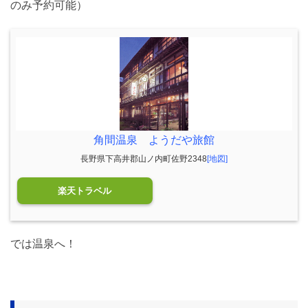
のみ予約可能）
角間温泉 ようだや旅館
長野県下高井郡山ノ内町佐野2348
[地図]
楽天トラベル
では温泉へ！