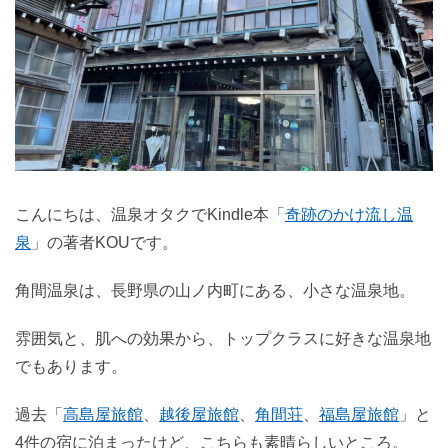
こんにちは、温泉オタクでKindle本「
奇跡のかけ流し温
泉
」の著者KOUです。
角間温泉は、長野県の山ノ内町にある、小さな温泉地。
雰囲気と、肌への効果から、トップクラスに好きな温泉地
でもあります。
過去「
高島屋旅館
、
越後屋旅館
、
角間荘
、
福島屋旅館
」と
4件の宿に泊まったけど、こちらも素晴らしいところ。