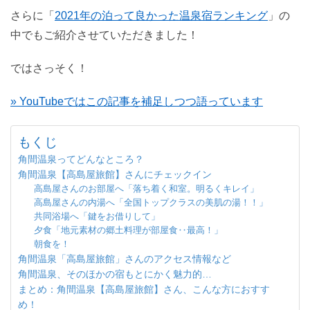
さらに「
2021年の泊って良かった温泉宿ランキング
」の
中でもご紹介させていただきました！
ではさっそく！
» YouTubeではこの記事を補足しつつ語っています
もくじ
角間温泉ってどんなところ？
角間温泉【高島屋旅館】さんにチェックイン
高島屋さんのお部屋へ「落ち着く和室。明るくキレイ」
高島屋さんの内湯へ「全国トップクラスの美肌の湯！！」
共同浴場へ「鍵をお借りして」
夕食「地元素材の郷土料理が部屋食‥最高！」
朝食を！
角間温泉「高島屋旅館」さんのアクセス情報など
角間温泉、そのほかの宿もとにかく魅力的…
まとめ：角間温泉【高島屋旅館】さん、こんな方におすす
め！