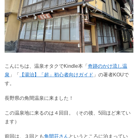
こんにちは、温泉オタクでKindle本「
奇跡のかけ流し温
泉
」「
【湯治】「超」初心者向けガイド
」の著者KOUで
す。
長野県の角間温泉に来ました！
この温泉地に来るのは４回目。（その後、5回ほど来てい
ます）
前回は、３回とも
角間荘さん
というところに泊まってい