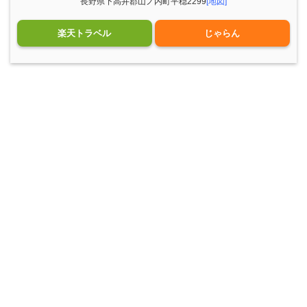
長野県下高井郡山ノ内町平穏2299
[地図]
楽天トラベル
じゃらん