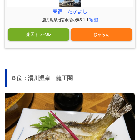
民宿 たかよし
鹿児島県指宿市湯の浜5-1-1
[地図]
楽天トラベル
じゃらん
８位：湯川温泉 龍王閣