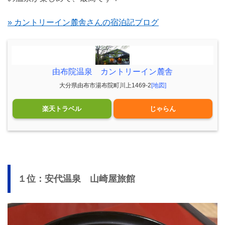
» カントリーイン麓舎さんの宿泊記ブログ
由布院温泉 カントリーイン麓舎
大分県由布市湯布院町川上1469-2
[地図]
楽天トラベル
じゃらん
１位：安代温泉 山崎屋旅館