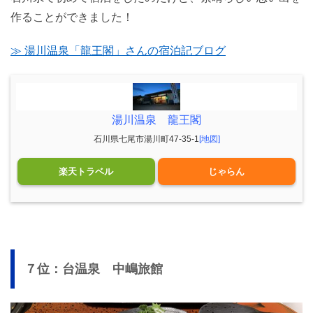
作ることができました！
≫ 湯川温泉「龍王閣」さんの宿泊記ブログ
湯川温泉 龍王閣
石川県七尾市湯川町47-35-1
[地図]
楽天トラベル
じゃらん
７位：台温泉 中嶋旅館