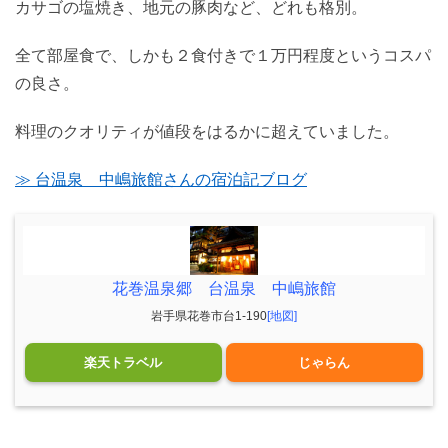
カサゴの塩焼き、地元の豚肉など、どれも格別。
全て部屋食で、しかも２食付きで１万円程度というコスパ
の良さ。
料理のクオリティが値段をはるかに超えていました。
≫ 台温泉 中嶋旅館さんの宿泊記ブログ
花巻温泉郷 台温泉 中嶋旅館
岩手県花巻市台1-190
[地図]
楽天トラベル
じゃらん