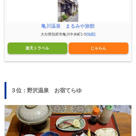
亀川温泉 まるみや旅館
大分県別府市亀川中央町1-5
[地図]
楽天トラベル
じゃらん
３位：野沢温泉 お宿てらゆ