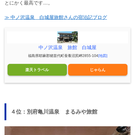
とにかく最高です…。
≫ 中ノ沢温泉 白城屋旅館さんの宿泊記ブログ
中ノ沢温泉 旅館 白城屋
福島県耶麻郡猪苗代町蚕養沼尻岬2855-104
[地図]
楽天トラベル
じゃらん
４位：別府亀川温泉 まるみや旅館