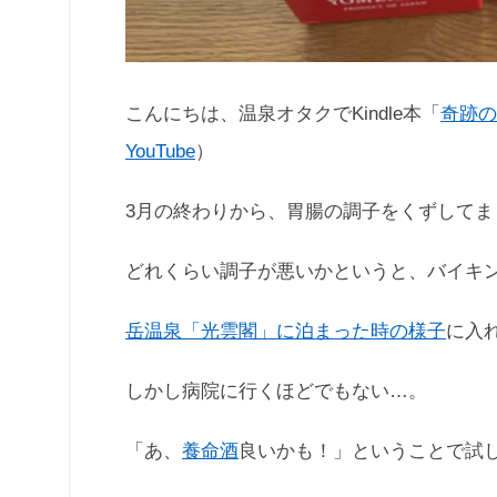
こんにちは、温泉オタクでKindle本「
奇跡の
YouTube
）
3月の終わりから、胃腸の調子をくずしてま
どれくらい調子が悪いかというと、バイキ
岳温泉「光雲閣」に泊まった時の様子
に入
しかし病院に行くほどでもない…。
「あ、
養命酒
良いかも！」ということで試