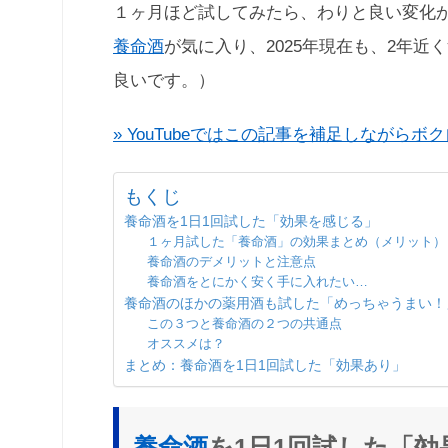
１ヶ月ほど試してみたら、わりと良い変化
養命酒
が気に入り、2025年現在も、2年
良いです。）
» YouTubeではこの記事を補足しながら
もくじ
養命酒を1日1回試した「効果を感じる」
１ヶ月試した「養命酒」の効果まとめ（メリット）
養命酒のデメリットと注意点
養命酒をとにかく安く手に入れたい…
養命酒のほかの薬用酒も試した「めっちゃうまい！
この３つと養命酒の２つの共通点
オススメは？
まとめ：養命酒を1日1回試した「効果あり」
養命酒
を1日1回試した「効