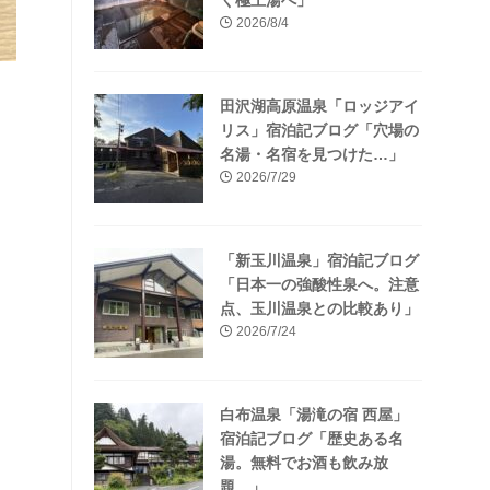
く極上湯へ」
2026/8/4
田沢湖高原温泉「ロッジアイ
リス」宿泊記ブログ「穴場の
名湯・名宿を見つけた…」
2026/7/29
「新玉川温泉」宿泊記ブログ
「日本一の強酸性泉へ。注意
点、玉川温泉との比較あり」
2026/7/24
白布温泉「湯滝の宿 西屋」
宿泊記ブログ「歴史ある名
湯。無料でお酒も飲み放
題…」