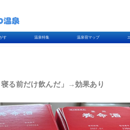
がす
温泉特集
温泉宿マップ
、寝る前だけ飲んだ」→効果あり