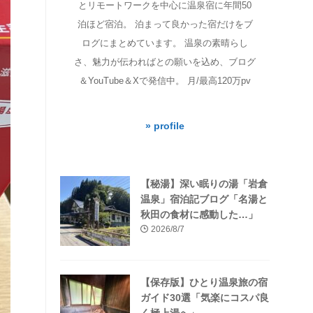
とリモートワークを中心に温泉宿に年間50
泊ほど宿泊。 泊まって良かった宿だけをブ
ログにまとめています。 温泉の素晴らし
さ、魅力が伝わればとの願いを込め、ブログ
＆YouTube＆Xで発信中。 月/最高120万pv
» profile
【秘湯】深い眠りの湯「岩倉
温泉」宿泊記ブログ「名湯と
秋田の食材に感動した…」
2026/8/7
【保存版】ひとり温泉旅の宿
ガイド30選「気楽にコスパ良