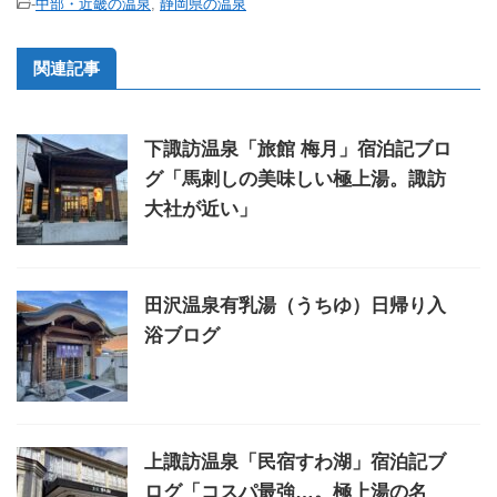
-
中部・近畿の温泉
,
静岡県の温泉
関連記事
下諏訪温泉「旅館 梅月」宿泊記ブロ
グ「馬刺しの美味しい極上湯。諏訪
大社が近い」
田沢温泉有乳湯（うちゆ）日帰り入
浴ブログ
上諏訪温泉「民宿すわ湖」宿泊記ブ
ログ「コスパ最強…。極上湯の名