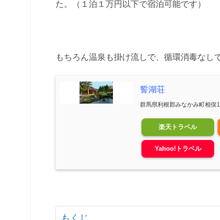
た。（１泊１万円以下で宿泊可能です）
もちろん温泉も掛け流しで、循環消毒なし
誓湖荘
群馬県利根郡みなかみ町相俣14
楽天トラベル
Yahoo!トラベル
もくじ