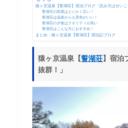
猿ヶ京温泉【誓湖荘】宿泊ブログ「読み方はせいこ
誓湖荘の部屋はとにかく広い！
誓湖荘は温泉からも景色がいい！
誓湖荘の夕食はクオリティが高い
誓湖荘はこんな方におすすめ！
まとめ：猿ヶ京温泉【誓湖荘】宿泊記ブログ
猿ヶ京温泉【
誓湖荘
】宿泊
抜群！」