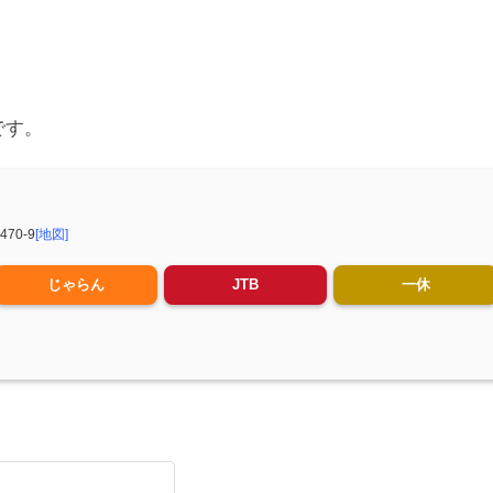
です。
70-9
[地図]
じゃらん
JTB
一休