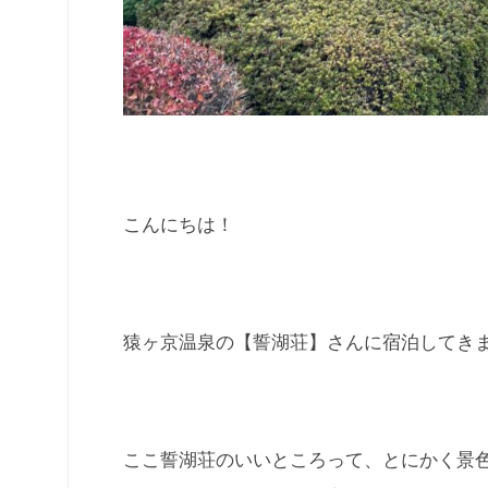
こんにちは！
猿ヶ京温泉の【誓湖荘】さんに宿泊してき
ここ誓湖荘のいいところって、とにかく景