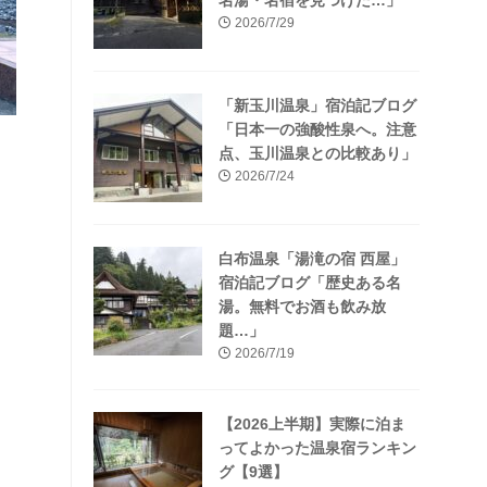
名湯・名宿を見つけた…」
2026/7/29
「新玉川温泉」宿泊記ブログ
「日本一の強酸性泉へ。注意
点、玉川温泉との比較あり」
2026/7/24
白布温泉「湯滝の宿 西屋」
宿泊記ブログ「歴史ある名
湯。無料でお酒も飲み放
題…」
2026/7/19
【2026上半期】実際に泊ま
ってよかった温泉宿ランキン
グ【9選】