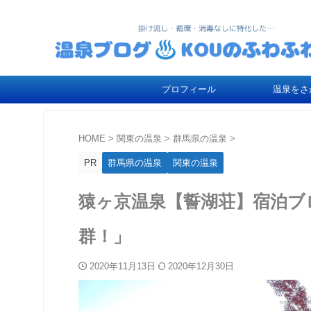
プロフィール
温泉をさ
HOME
>
関東の温泉
>
群馬県の温泉
>
PR
群馬県の温泉
関東の温泉
猿ヶ京温泉【誓湖荘】宿泊ブ
群！」
2020年11月13日
2020年12月30日