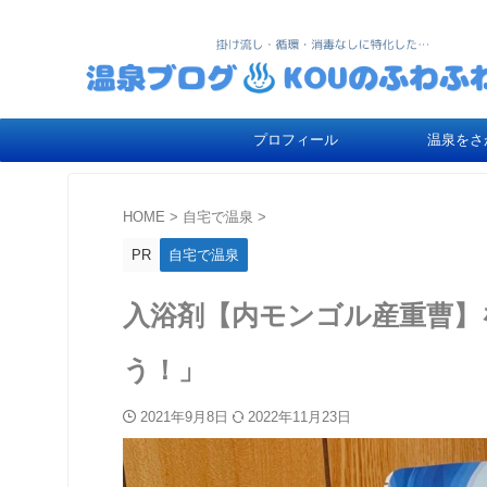
プロフィール
温泉をさ
HOME
>
自宅で温泉
>
PR
自宅で温泉
入浴剤【内モンゴル産重曹】
う！」
2021年9月8日
2022年11月23日