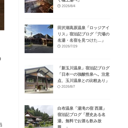
く極上湯へ」
2026/8/4
田沢湖高原温泉「ロッジアイ
リス」宿泊記ブログ「穴場の
名湯・名宿を見つけた…」
2026/7/29
9
「新玉川温泉」宿泊記ブログ
「日本一の強酸性泉へ。注意
点、玉川温泉との比較あり」
2026/8/7
白布温泉「湯滝の宿 西屋」
宿泊記ブログ「歴史ある名
湯。無料でお酒も飲み放
当
題…」