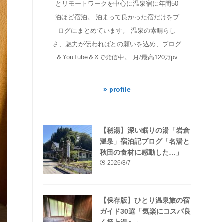
とリモートワークを中心に温泉宿に年間50
泊ほど宿泊。 泊まって良かった宿だけをブ
ログにまとめています。 温泉の素晴らし
さ、魅力が伝わればとの願いを込め、ブログ
＆YouTube＆Xで発信中。 月/最高120万pv
» profile
【秘湯】深い眠りの湯「岩倉
温泉」宿泊記ブログ「名湯と
秋田の食材に感動した…」
2026/8/7
【保存版】ひとり温泉旅の宿
ガイド30選「気楽にコスパ良