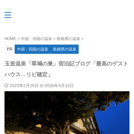
HOME
>
中国・四国の温泉
>
島根県の温泉
>
PR
中国・四国の温泉
島根県の温泉
玉造温泉「翠鳩の巣」宿泊記ブログ「最高のゲスト
ハウス→リピ確定」
2023年2月25日
2026年4月12日