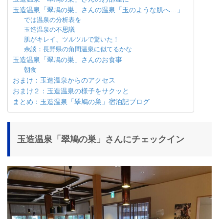
玉造温泉「翠鳩の巣」さんの温泉「玉のような肌へ…」
では温泉の分析表を
玉造温泉の不思議
肌がキレイ、ツルツルで驚いた！
余談：長野県の角間温泉に似てるかな
玉造温泉「翠鳩の巣」さんのお食事
朝食
おまけ：玉造温泉からのアクセス
おまけ２：玉造温泉の様子をサクッと
まとめ：玉造温泉「翠鳩の巣」宿泊記ブログ
玉造温泉「翠鳩の巣」さんにチェックイン