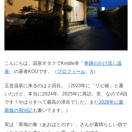
こんにちは、温泉オタクでKindle本「
奇跡のかけ流し温
泉
」の著者KOUです。（
プロフィール
、
X
）
玉造温泉に来るのは２回目。（2023年に「リピ確」と書
いたけど、本当に2024年、2025年に再訪。笑 なので4回
です！やはりすべて最高の滞在でした。また
2026年に最
新版の宿泊記
も書いてます。）
実は「翠鳩の巣（あおばとのす）」さんが素晴らしい宿で