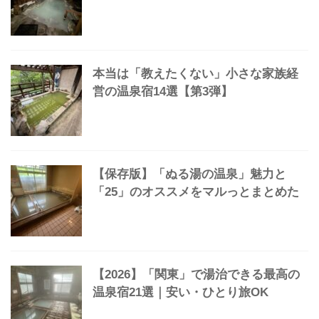
【すごい】泊まったら「お値段以
上…」だった温泉宿20選
【保存版】2食付き1万円台｜泊まって
よかった温泉宿31選「名宿マルっと」
本当は「教えたくない」小さな家族経
営の温泉宿14選【第3弾】