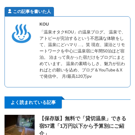
この記事を書いた人
KOU
「温泉オタクKOU」の温泉ブログ。 温泉で、
アトピーが完治するという不思議な体験をし
て、温泉にどハマり…。笑 現在、湯治とリモ
ートワークを中心に温泉宿に年間50泊ほど宿
泊。 泊まって良かった宿だけをブログにまと
めています。 温泉の素晴らしさ、魅力が伝わ
ればとの願いを込め、ブログ＆YouTube＆X
で発信中。 月/最高120万pv
よく読まれている記事
【保存版】無料で「貸切温泉」できる
宿57選「1万円以下から予算別にご紹
介」