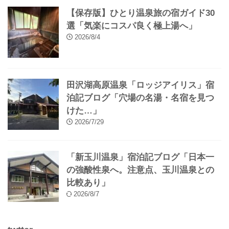
介」
2026/8/9
【秘湯】深い眠りの湯「岩倉温泉」宿
泊記ブログ「名湯と秋田の食材に感動
した…」
2026/8/8
【保存版】ひとり温泉旅の宿ガイド30
選「気楽にコスパ良く極上湯へ」
2026/8/4
田沢湖高原温泉「ロッジアイリス」宿
泊記ブログ「穴場の名湯・名宿を見つ
けた…」