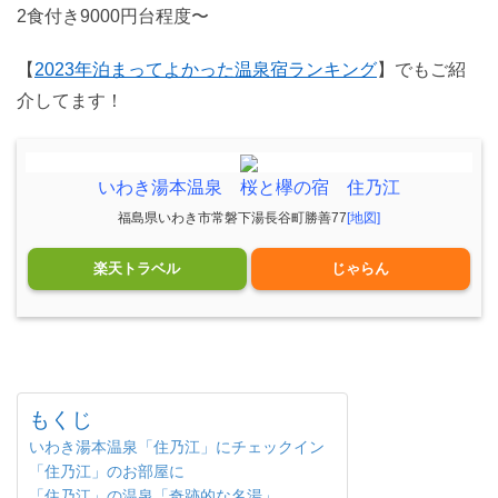
2食付き9000円台程度〜
【
2023年泊まってよかった温泉宿ランキング
】でもご紹
介してます！
いわき湯本温泉 桜と欅の宿 住乃江
福島県いわき市常磐下湯長谷町勝善77
[地図]
楽天トラベル
じゃらん
もくじ
いわき湯本温泉「住乃江」にチェックイン
「住乃江」のお部屋に
「住乃江」の温泉「奇跡的な名湯」