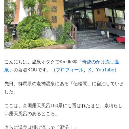
こんにちは、温泉オタクでKindle本「
奇跡のかけ流し温
泉
」の著者KOUです。（
プロフィール
、
X
、
YouTube
）
先日、群馬県の老神温泉にある「伍楼閣」に宿泊していま
した。
ここは、全国露天風呂100景にも選ばれたほど、素晴らし
い露天風呂のあるところ。
さらに温泉は掛け流しで「混浴！」