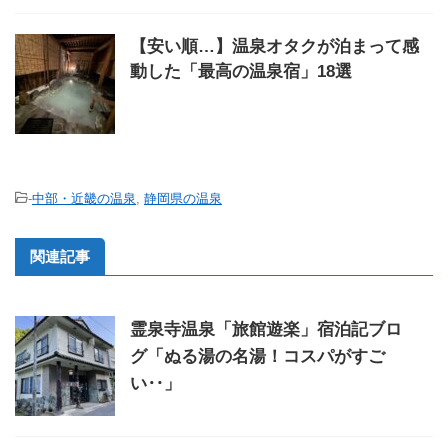
【安い順…】温泉オタクが泊まって感
動した「最高の温泉宿」18選
-
中部・近畿の温泉
,
静岡県の温泉
関連記事
霊泉寺温泉「旅館遊楽」宿泊記ブロ
グ「ぬる湯の名湯！コスパがすご
い‥」