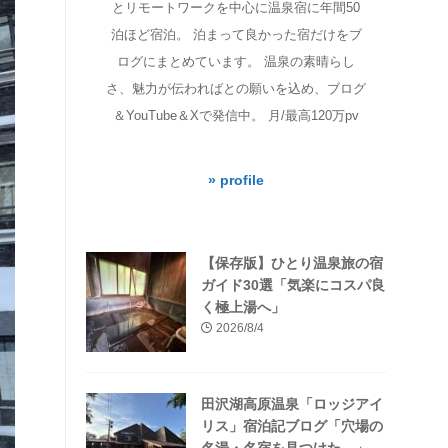
とリモートワークを中心に温泉宿に年間50
泊ほど宿泊。 泊まって良かった宿だけをブ
ログにまとめています。 温泉の素晴らし
さ、魅力が伝わればとの願いを込め、ブログ
＆YouTube＆Xで発信中。 月/最高120万pv
» profile
【保存版】ひとり温泉旅の宿
ガイド30選「気楽にコスパ良
く極上湯へ」
2026/8/4
田沢湖高原温泉「ロッジアイ
リス」宿泊記ブログ「穴場の