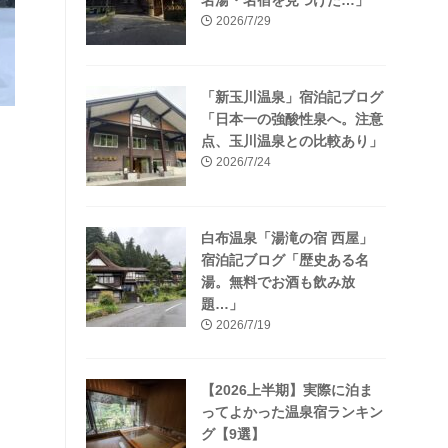
名湯・名宿を見つけた…」
2026/7/29
「新玉川温泉」宿泊記ブログ
「日本一の強酸性泉へ。注意
点、玉川温泉との比較あり」
2026/7/24
白布温泉「湯滝の宿 西屋」
宿泊記ブログ「歴史ある名
湯。無料でお酒も飲み放
題…」
2026/7/19
【2026上半期】実際に泊ま
ってよかった温泉宿ランキン
グ【9選】