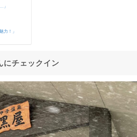
…」
魅力！」
んにチェックイン