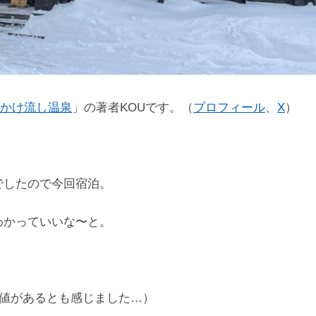
かけ流し温泉
」の著者KOUです。（
プロフィール
、
X
）
でしたので今回宿泊。
わかっていいな〜と。
価値があるとも感じました…）