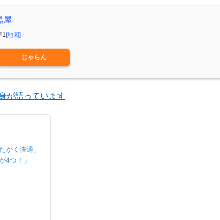
黒屋
平1
[地図]
じゃらん
ク自身が語っています
たかく快適」
が4つ！」