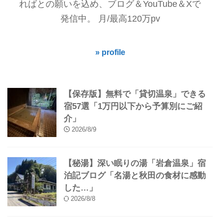
ればとの願いを込め、ブログ＆YouTube＆Xで
発信中。 月/最高120万pv
» profile
【保存版】無料で「貸切温泉」できる
宿57選「1万円以下から予算別にご紹
介」
2026/8/9
【秘湯】深い眠りの湯「岩倉温泉」宿
泊記ブログ「名湯と秋田の食材に感動
した…」
2026/8/8