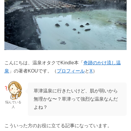
こんにちは、温泉オタクでKindle本「
奇跡のかけ流し温
泉
」の著者KOUです。（
プロフィール
と
X
）
草津温泉に行きたいけど、肌が弱いから
無理かな〜？草津って強烈な温泉なんだ
悩んでいる
よね？
人
こういった方のお役に立てる記事になっています。