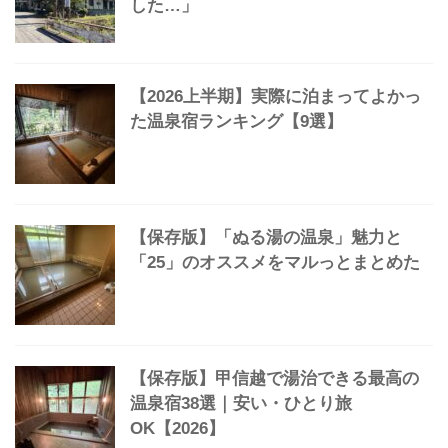
【保存版】無料で「貸切温泉」できる
宿57選「1万円以下から予算別にご紹
介」
【秘湯】深い眠りの湯「岩倉温泉」宿
泊記ブログ「名湯と秋田の食材に感動
した…」
【2026上半期】実際に泊まってよかっ
た温泉宿ランキング【9選】