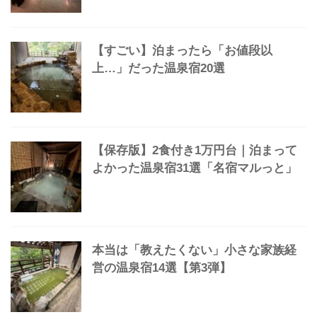
【保存版】「ぬる湯の温泉」魅力と
「25」のオススメをマルっとまとめた
【保存版】甲信越で湯治できる最高の
温泉宿38選｜安い・ひとり旅
OK【2026】
【すごい】泊まったら「お値段以
上…」だった温泉宿20選
【保存版】2食付き1万円台｜泊まって