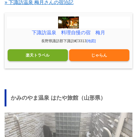
» 下諏訪温泉 梅月さんの宿泊記
下諏訪温泉 料理自慢の宿 梅月
長野県諏訪郡下諏訪町3313
[地図]
楽天トラベル
じゃらん
かみのやま温泉 はたや旅館（山形県）