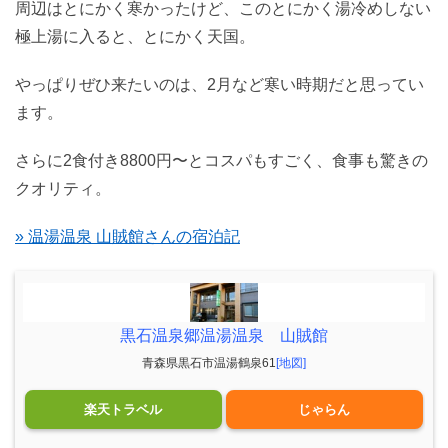
周辺はとにかく寒かったけど、このとにかく湯冷めしない
極上湯に入ると、とにかく天国。
やっぱりぜひ来たいのは、2月など寒い時期だと思ってい
ます。
さらに2食付き8800円〜とコスパもすごく、食事も驚きの
クオリティ。
» 温湯温泉 山賊館さんの宿泊記
黒石温泉郷温湯温泉 山賊館
青森県黒石市温湯鶴泉61
[地図]
楽天トラベル
じゃらん